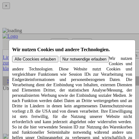
×
Menü
Suchen
Wir nutzen Cookies und andere Technologien.
Menü
Suchen
Link
Wir nutzen
zur
Cookies und
klassischen Website
andere Technologien. Diese Website nutzt Cookies und
vergleichbare Funktionen wie Session IDs zur Verarbeitung von
Endgeräteinformationen und personenbezogenen Daten. Die
Startseite
»
Über den Autor
Verarbeitung dient der Einbindung von Inhalten, externen Diensten
Über den Autor Thomas Kappel
und Elementen Dritter, der statistischen Analyse/Messung, der
personalisierten Werbung sowie der Einbindung sozialer Medien. Je
nach Funktion werden dabei Daten an Dritte weitergegeben und an
Dritte in Ländern in denen kein angemessenes Datenschutzniveau
vorliegt z.B. die USA und von diesen verarbeitet. Ihre Einwilligung
Thomas Kappel wuchs in Schwabsberg auf.
ist stets freiwillig, für die Nutzung unserer Website nicht
erforderlich und kann jederzeit abgelehnt oder widerrufen werden.
Sein Talent zum Geschichtenschreiben zeigte sich
So ist die hier verwendete Session ID zur Nutzung des Warenkorbes
bereits in der Schule bei den Aufsätzen.
und funktioneller Seiteninhalte notwendig während andere uns
helfen unser Onlineangebot zu verbessern und wirtschaftlich zu