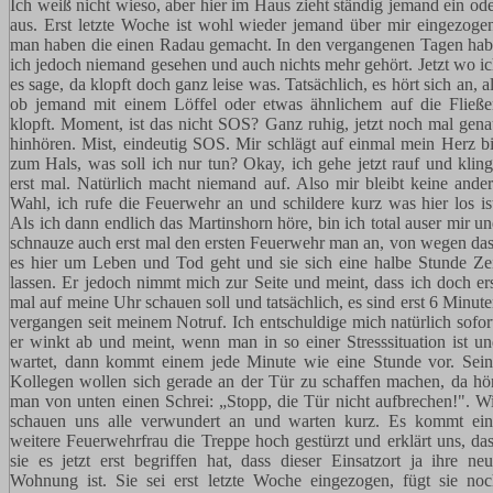
Ich weiß nicht wieso, aber hier im Haus zieht ständig jemand ein od
aus. Erst letzte Woche ist wohl wieder jemand über mir eingezoge
man haben die einen Radau gemacht. In den vergangenen Tagen ha
ich jedoch niemand gesehen und auch nichts mehr gehört. Jetzt wo i
es sage, da klopft doch ganz leise was. Tatsächlich, es hört sich an, a
ob jemand mit einem Löffel oder etwas ähnlichem auf die Fließe
klopft. Moment, ist das nicht SOS? Ganz ruhig, jetzt noch mal gen
hinhören. Mist, eindeutig SOS. Mir schlägt auf einmal mein Herz b
zum Hals, was soll ich nur tun? Okay, ich gehe jetzt rauf und klin
erst mal. Natürlich macht niemand auf. Also mir bleibt keine ande
Wahl, ich rufe die Feuerwehr an und schildere kurz was hier los is
Als ich dann endlich das Martinshorn höre, bin ich total auser mir u
schnauze auch erst mal den ersten Feuerwehr man an, von wegen da
es hier um Leben und Tod geht und sie sich eine halbe Stunde Ze
lassen. Er jedoch nimmt mich zur Seite und meint, dass ich doch er
mal auf meine Uhr schauen soll und tatsächlich, es sind erst 6 Minut
vergangen seit meinem Notruf. Ich entschuldige mich natürlich sofor
er winkt ab und meint, wenn man in so einer Stresssituation ist u
wartet, dann kommt einem jede Minute wie eine Stunde vor. Sein
Kollegen wollen sich gerade an der Tür zu schaffen machen, da hö
man von unten einen Schrei: „Stopp, die Tür nicht aufbrechen!". W
schauen uns alle verwundert an und warten kurz. Es kommt ein
weitere Feuerwehrfrau die Treppe hoch gestürzt und erklärt uns, da
sie es jetzt erst begriffen hat, dass dieser Einsatzort ja ihre ne
Wohnung ist. Sie sei erst letzte Woche eingezogen, fügt sie no