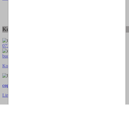
Kontakt-Möglichkeiten:
073664028807
buch@thomaskappel.de
Kontakt
Impressum
cookies
copyright © StorEdit CMS & Shopsoftware
Link zur klassischen Website