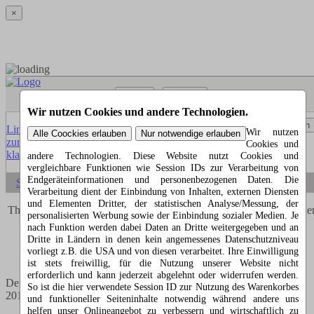
×
Menü
Suchen
Wir nutzen Cookies und andere Technologien.
Menü
Suchen
Link
Wir nutzen
zur
Cookies und
klassischen Website
andere Technologien. Diese Website nutzt Cookies und
vergleichbare Funktionen wie Session IDs zur Verarbeitung von
Endgeräteinformationen und personenbezogenen Daten. Die
Startseite
Verarbeitung dient der Einbindung von Inhalten, externen Diensten
und Elementen Dritter, der statistischen Analyse/Messung, der
Thomas Kappel's erster Roman "Liebe mit der zweiten Frau" erschie
personalisierten Werbung sowie der Einbindung sozialer Medien. Je
im Jahr 2017.
nach Funktion werden dabei Daten an Dritte weitergegeben und an
Sein nächstes Buch ist bereits in Arbeit.
Dritte in Ländern in denen kein angemessenes Datenschutzniveau
vorliegt z.B. die USA und von diesen verarbeitet. Ihre Einwilligung
ist stets freiwillig, für die Nutzung unserer Website nicht
erforderlich und kann jederzeit abgelehnt oder widerrufen werden.
Der lustige Roman "Liebe mit der zweiten Frau", erschien im Jahr
So ist die hier verwendete Session ID zur Nutzung des Warenkorbes
2017.
und funktioneller Seiteninhalte notwendig während andere uns
helfen unser Onlineangebot zu verbessern und wirtschaftlich zu