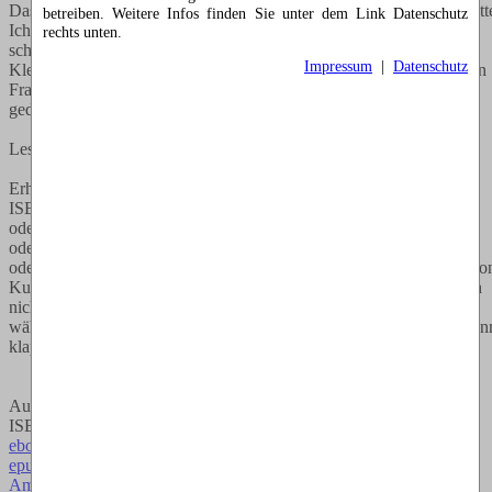
Das letzte Jahr war das aufregendste Jahr, daß ich bis jetzt gehabt hatt
betreiben. Weitere Infos finden Sie unter dem Link Datenschutz
Ich habe einen tollen neuen Partner kennengelernt, hatte einen
rechts unten.
schweren Unfall, habe danach meine Beziehung wegen einer
Impressum
|
Datenschutz
Kleinigkeit aufs Spiel gesetzt und jetzt stehe ich hier in einem Park in
Frankreich und mein Leben hat sich um einhundert achtzig Grad
gedreht. Aber das ist eine lange Geschichte.
Leseprobe: Link,
hier klicken
Erhältlich im Buchhandel.
ISBN: 978-3-7450-1870-7
oder bei epubli (
Link hier klicken
)
oder bei buecher.de (
Link hier klicken
)
oder zum Beispiel bei Amazon (
Link hier klicken
)Wichtig für Amazo
Kunden! Leider gibt es Probleme bei Amazon, die wollen es einfach
nicht verschicken. Wenn Sie trotzdem bei Amazon bestellen wollen,
wählen Sie bitte einen anderen Versandanbieter (z.B. epubli) aus, dan
klappt es auch über die Amazon Homepage.
Auch als ebook erhältlich.
ISBN: 978-3-7450-2028-1
ebook bei
epubli kaufen (Link hier klicken)
Amazon (Link hier klicken)