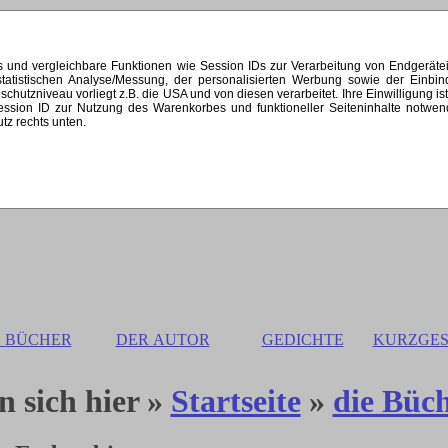
s und vergleichbare Funktionen wie Session IDs zur Verarbeitung von Endgerät
 statistischen Analyse/Messung, der personalisierten Werbung sowie der Einb
zniveau vorliegt z.B. die USA und von diesen verarbeitet. Ihre Einwilligung ist st
 Session ID zur Nutzung des Warenkorbes und funktioneller Seiteninhalte notw
utz rechts unten.
E BÜCHER
DER AUTOR
GEDICHTE
KURZGES
n sich hier »
Startseite
»
die Büc